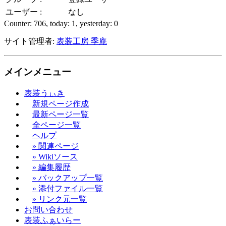
ユーザー :
なし
Counter: 706, today: 1, yesterday: 0
サイト管理者:
表装工房 季庵
メインメニュー
表装うぃき
新規ページ作成
最新ページ一覧
全ページ一覧
ヘルプ
» 関連ページ
» Wikiソース
» 編集履歴
» バックアップ一覧
» 添付ファイル一覧
» リンク元一覧
お問い合わせ
表装ふぁいらー