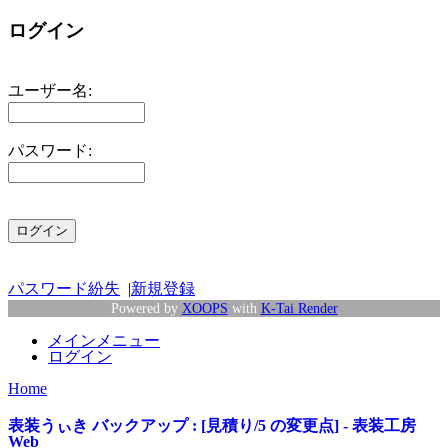
ログイン
ユーザー名:
パスワード:
パスワード紛失
|
新規登録
Powered by
XOOPS
with
K-Tai Render
メインメニュー
ログイン
Home
表装うぃき バックアップ : [見積り/5 の変更点] - 表装工房
Web