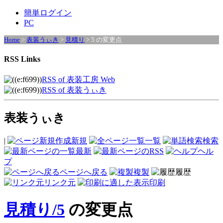
簡単ログイン
PC
Home
>
表装うぃき
>
見積り
> 5 の変更点
RSS Links
RSS of 表装工房 Web
RSS of 表装うぃき
表装うぃき
|
新規
一覧
検索
最新
ヘル
プ
ページへ戻る
複製
履歴
リンク元
印刷
見積り​/5
の変更点