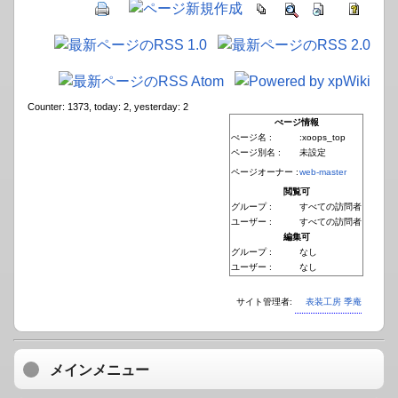
Counter: 1373, today: 2, yesterday: 2
ぺージ情報
ぺージ名 :
:xoops_top
ページ別名 :
未設定
ページオーナー :
web-master
閲覧可
グループ :
すべての訪問者
ユーザー :
すべての訪問者
編集可
グループ :
なし
ユーザー :
なし
サイト管理者:
表装工房 季庵
メインメニュー