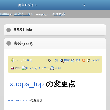
簡単ログイン
PC
Home
>
表装うぃき
> :xoops_top の変更点
RSS Links
表装うぃき
ページへ戻る
|
一覧
検索
最新
ヘルプ
履歴
リンク元
印刷
:xoops_top
の変更点
wiki
:
:xoops_top
の変更点