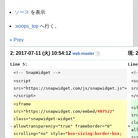
ソース
を表示
:xoops_top
へ行く。
« Prev
2: 2017-07-11 (火) 10:54:12
現: 2
web-master
Line 5:
Line
<!-- SnapWidget -->
<!
<script
<s
src="https://snapwidget.com/js/snapwidget.js">
sr
</script>
</
<iframe
<i
src="https://snapwidget.com/embed/
407522
"
sr
class="snapwidget-widget"
cl
-
allowtransparency="true" frameborder="0"
+
al
scrolling="no" style="
box-sizing:border-box;
sc