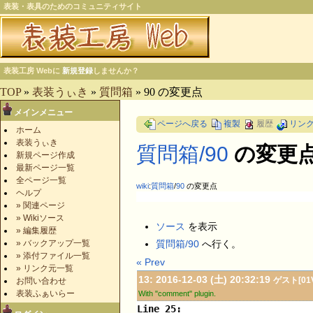
表装・表具のためのコミュニティサイト
表装工房 Webに
新規登録
しませんか？
TOP
»
表装うぃき
»
質問箱
» 90 の変更点
メインメニュー
ページへ戻る
複製
履歴
リン
ホーム
表装うぃき
質問箱​/90
の変更
新規ページ作成
最新ページ一覧
全ページ一覧
wiki
:
質問箱
/
90
の変更点
ヘルプ
» 関連ページ
» Wikiソース
ソース
を表示
» 編集履歴
» バックアップ一覧
質問箱/90
へ行く。
» 添付ファイル一覧
« Prev
» リンク元一覧
13: 2016-12-03 (土) 20:32:19
ゲスト[01V
お問い合わせ
表装ふぁいらー
With "comment" plugin.
Line 25: