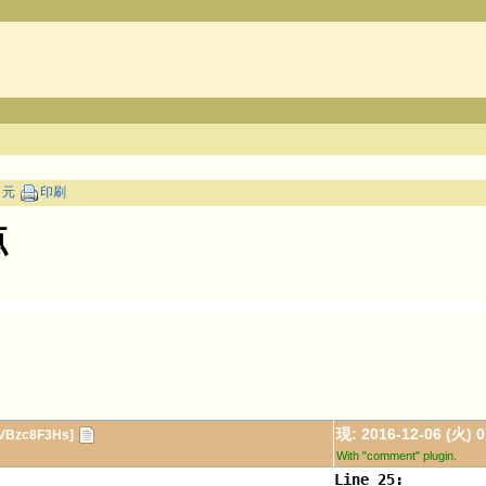
ク元
印刷
点
現: 2016-12-06 (火) 
Bzc8F3Hs]
With "comment" plugin.
Line 25: