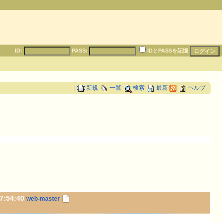
ID:
PASS:
IDとPASSを記憶
|
新規
一覧
検索
最新
ヘルプ
07:54:40
web-master