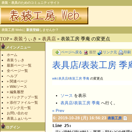
表装・表具のためのコミュニティサイト
表装工房 Webに
新規登録
しませんか？
TOP
»
表装うぃき
»
表具店
» 表装工房 季庵 の変更点
メインメニュー
ページへ戻る
履歴
リンク元
印刷
ホーム
表装うぃき
表具店​/表装工房 季
最新ページ一覧
全ページ一覧
ヘルプ
wiki
:
表具店
/
表装工房 季庵
の変更点
» 関連ページ
» Wikiソース
» 編集履歴
ソース
を表示
» バックアップ一覧
» 添付ファイル一覧
表具店/表装工房 季庵
へ行く。
» リンク元一覧
« Prev
お問い合わせ
6: 2019-10-28 (月) 16:56:23
表装工房
表装ふぁいらー
Line 25:
ログイン
古い掛軸(掛け軸)・屏風・額などの修