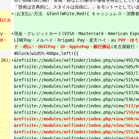
「技術は古典的に。スタイルは自由に。」をモットーとしていま
+
:お支払い方法 &font(White,Red){ キャッシュレス・消費
系ICカ
ay・
+
現金・クレジットカード(VISA・Mastercard・American Expre
iD・
LINEPay・メルペイ・Origami Pay・楽天ペイ・au
PAY・ゆう
ド・d払い・QUICPay・iD・ApplePay・銀行振込
(名古屋銀行
#block(width:400px,left){{
:26);
+
&ref(site://modules/xelfinder/index.php/view/492/%
&ref(site://modules/xelfinder/index.php/view/505/P
&ref(site://modules/xelfinder/index.php/view/503/
;
&ref(site://modules/xelfinder/index.php/view/515/m
&ref(site://modules/xelfinder/index.php/view/523/o
&ref(site://modules/xelfinder/index.php/view/537/R
&ref(site://modules/xelfinder/index.php/view/536/a
&ref(site://modules/xelfinder/index.php/view/
517
/
y
&ref(site://modules/xelfinder/index.php/view/
559
/
e
&ref(site://modules/xelfinder/index.php/view/560/n
&ref(site://modules/xelfinder/index.php/view/561/w
&ref(site://modules/xelfinder/index.php/view/555/k
&ref(site://modules/xelfinder/index.php/view/
554
/
d