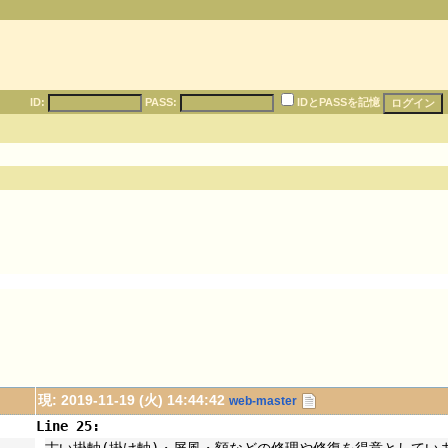
ID:
PASS:
IDとPASSを記憶
現: 2019-11-19 (火) 14:44:42
web-master
Line 25:
古い掛軸(掛け軸)・屏風・額などの修理や修復を得意としてい