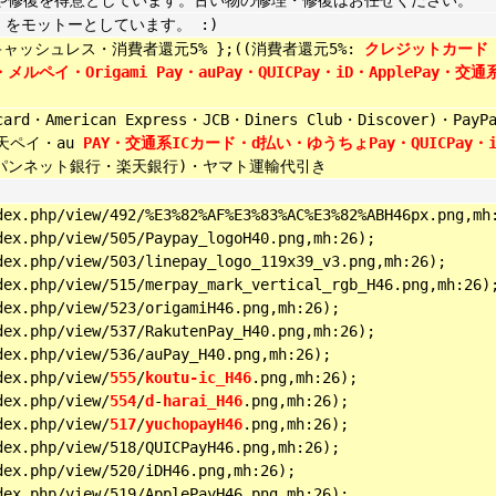
をモットーとしています。 :)
){ キャッシュレス・消費者還元5% };((消費者還元5%:
クレジットカード
y・メルペイ・Origami Pay・auPay・QUICPay・iD・ApplePay・交通
・American Express・JCB・Diners Club・Discover)・PayP
・楽天ペイ・au
PAY・交通系ICカード・d払い・ゆうちょPay・QUICPay・
パンネット銀行・楽天銀行)・ヤマト運輸代引き
dex.php/view/492/%E3%82%AF%E3%83%AC%E3%82%ABH46px.png,mh
dex.php/view/505/Paypay_logoH40.png,mh:26);
ndex.php/view/503/linepay_logo_119x39_v3.png,mh:26);
dex.php/view/515/merpay_mark_vertical_rgb_H46.png,mh:26)
dex.php/view/523/origamiH46.png,mh:26);
dex.php/view/537/RakutenPay_H40.png,mh:26);
dex.php/view/536/auPay_H40.png,mh:26);
dex.php/view/
555
/
koutu-ic_H46
.png,mh:26);
dex.php/view/
554
/
d
-
harai_H46
.png,mh:26);
dex.php/view/
517
/
yuchopayH46
.png,mh:26);
dex.php/view/518/QUICPayH46.png,mh:26);
dex.php/view/520/iDH46.png,mh:26);
dex.php/view/519/ApplePayH46.png,mh:26);