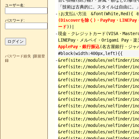
ユーザー名:
「技術は古典的に。スタイルは自由に。」
-
:お支払い方法 &font(White,Red
(Discoverを除く)・PayPay・LINEPa
パスワード:
ード
))|
-
現金・クレジットカード(VISA・Mastercard
LINEPay・メルペイ・Origami Pay
ApplePay・銀行振込
(名古屋銀行・ジャ
#block(width:400px,left){{
パスワード紛失
|
新規登
-
&ref(site://modules/xelfinder/in
録
&ref(site://modules/xelfinder/in
&ref(site://modules/xelfinder/i
&ref(site://modules/xelfinder/in
&ref(site://modules/xelfinder/in
&ref(site://modules/xelfinder/in
&ref(site://modules/xelfinder/in
&ref(site://modules/xelfinder/in
&ref(site://modules/xelfinder/in
&ref(site://modules/xelfinder/in
&ref(site://modules/xelfinder/in
&ref(site://modules/xelfinder/in
&ref(site://modules/xelfinder/in