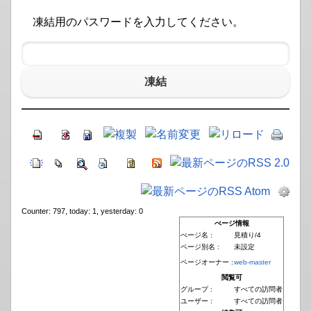
凍結用のパスワードを入力してください。
凍結
Counter: 797, today: 1, yesterday: 0
ぺージ情報
ぺージ名 :
見積り/4
ページ別名 :
未設定
ページオーナー :
web-master
閲覧可
グループ :
すべての訪問者
ユーザー :
すべての訪問者