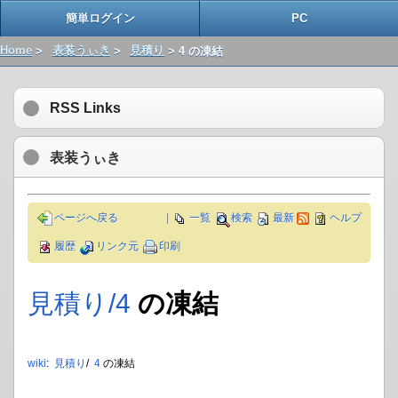
簡単ログイン
PC
Home
>
表装うぃき
>
見積り
> 4 の凍結
RSS Links
表装うぃき
ページへ戻る
|
一覧
検索
最新
ヘルプ
履歴
リンク元
印刷
見積り​/4
の凍結
wiki
:
見積り
/
4
の凍結