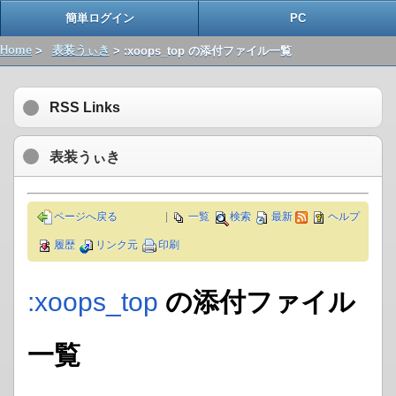
簡単ログイン
PC
Home
>
表装うぃき
> :xoops_top の添付ファイル一覧
RSS Links
表装うぃき
ページへ戻る
|
一覧
検索
最新
ヘルプ
履歴
リンク元
印刷
:xoops_top
の添付ファイル
一覧