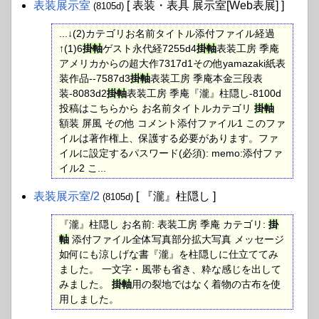
表装展示室
[ 表装・表具 展示室[Web表展] ]
(8105d)
...↓(2)カテゴリお名前タイトル添付ファイル経過
↑(1)6
掛軸
ゲスト永代経7255d4
掛軸
表装工房 季庵
アメリカからの超大作7317d1その他yamazaki紙表
装作品--7587d3
掛軸
表装工房 季庵本金三段表
装-8083d2
掛軸
表装工房 季庵『瀧』柱隠し-8100d
投稿はこちらから お名前タイトルカテゴリ
掛軸
額装 屏風 その他 コメント添付ファイル1 このファ
イルは著作権上、保護する必要があります。ファ
イルに設定するパスワード(必須): memo:添付ファ
イル2 こ...
表装展示室​/2
[ 『瀧』柱隠し ]
(8105d)
『瀧』柱隠し お名前: 表装工房 季庵 カテゴリ:
掛
軸
添付ファイル全体写真部分拡大写真 メッセージ
如何にも涼しげな書『瀧』を柱隠しに仕立ててみ
ました。 一文字・風帯も省き、粋な感じを出して
みました。
掛軸
用の裂地ではなく着物の古布を使
用しました。