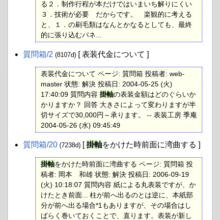
る２．制作行程が本だけではいまいち解りにくい
３．技術が必要 だからです。 楽観的に考える
と、１．の刷毛類はなんとかなるとしても、最終
的に張り込むパネ...
質問箱​/2
[ 表装代金について ]
(8107d)
表装代金について ページ: 質問箱 投稿者: web-
master 状態: 解決 投稿日: 2004-05-25 (火)
17:40:09 質問内容
掛軸
の表装金額はどのぐらいか
かりますか？ 回答 大きさによって変わりますが半
切サイズで30,000円～承ります。 -- 表装工房 季庵
2004-05-26 (水) 09:45:49
質問箱​/20
[
掛軸
をかけた時前面に湾曲する ]
(7238d)
掛軸
をかけた時前面に湾曲する ページ: 質問箱 投
稿者: 岡本 和雄 状態: 解決 投稿日: 2006-09-19
(火) 10:18:07 質問内容 紙による丸表装ですが、か
けたとき前面... 柱が前へ出るのとは逆に、本紙部
分が前へ出る場合*1もありますが、その場合はし
ばらく巻いておくことで、直ります。表装が新し