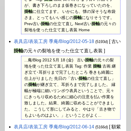
が、書き下ろしのまま仮巻きになっていたのを、
掛軸
に仕立てます。 いかにも、懐の深そうな布袋
さま。とってもいい感じの
掛軸
になりそうです。
Prev古い
掛軸
の仕立て直し Next古い
掛軸
の元々の
裂地を使った仕立て直し表装 Home
表具店​/表装工房 季庵​/Blog​/2012-05-18
[ 古い
(5193d)
掛軸
の元々の裂地を使った仕立て直し表装 ]
...庵/Blog 2012 5月 18 (金) 古い
掛軸
の元々の裂
地を使った仕立て直し表装 Tag: 作業
掛軸
古画 継
ぎ立て･耳折りまで完了したところ 巻きも綺麗に
仕上がりました 先日の「古い
掛軸
の仕立て直し」
の
掛軸
が継ぎ立て、耳折ろまで完了しました。 縁
幅が極端に細いリンポウ表具ということで、元々
にきっちり収めるために細心の注意を払い作業を
致しました。結果、綺麗に収めることができまし
た。 こうして形にしてみると、やはり「古き物で
もよいものはよい。」ということがよく...
表具店​/表装工房 季庵​/Blog​/2012-06-14
[ 額紫
(5166d)