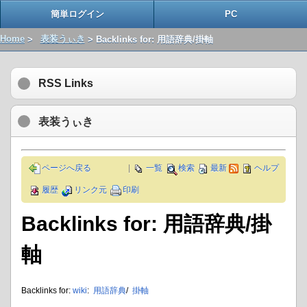
簡単ログイン
PC
Home
>
表装うぃき
> Backlinks for: 用語辞典/掛軸
RSS Links
表装うぃき
ページへ戻る
|
一覧
検索
最新
ヘルプ
履歴
リンク元
印刷
Backlinks for: 用語辞典/掛
軸
Backlinks for:
wiki
:
用語辞典
/
掛軸