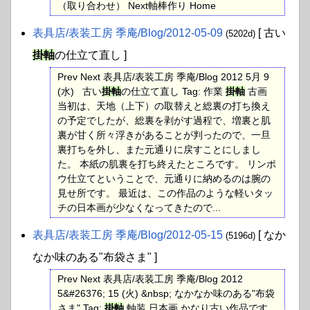
（取り合わせ） Next軸棒作り Home
表具店​/表装工房 季庵​/Blog​/2012-05-09
[ 古い
(5202d)
掛軸
の仕立て直し ]
Prev Next 表具店/表装工房 季庵/Blog 2012 5月 9
(水) 古い
掛軸
の仕立て直し Tag: 作業
掛軸
古画
当初は、天地（上下）の取替えと総裏の打ち換え
の予定でしたが、総裏を剥がす過程で、増裏と肌
裏が甘く所々浮きがあることが判ったので、一旦
裏打ちを外し、また元通りに戻すことにしまし
た。 本紙の肌裏を打ち終えたところです。 リンポ
ウ仕立てということで、元通りに納めるのは腕の
見せ所です。 最近は、この作品のような軽いタッ
チの日本画が少なくなってきたので...
表具店​/表装工房 季庵​/Blog​/2012-05-15
[ なか
(5196d)
なか味のある"布袋さま" ]
Prev Next 表具店/表装工房 季庵/Blog 2012
5&#26376; 15 (火) &nbsp; なかなか味のある"布袋
さま" Tag:
掛軸
軸装 日本画 かなり古い作品です