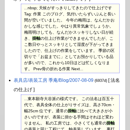
...nbsp; 天候がすっきりしてきたので仕上げです
Tag: 作業 このブログ、気付いたらずいぶんと長い
間が空いていました。 今年の梅雨は、なんだかお
かしな感じでした。やはり異常気象でしょうか。
梅雨明けしても、なんだかスッキリしない日が続
き、
掛軸
の仕上げ作業ができませんでしたが、こ
こ数日やっとスッキリとして湿度が下がってきま
したので、仕上げの作業をしています。 季節の区
切りで「お盆までに」としてお預かりしている品
が多いので、これから10日ほどは忙しくなりま
す。 Prev骨の折れる作業 Next...
表具店​/表装工房 季庵​/Blog​/2007-08-09
[ 法名
(6937d)
の仕上げ ]
...東本願寺大谷派の様式です。 この法名は百五十
代で、表具全体の仕上がりサイズは、高さ70cm・
幅25cm 位です。通常の
掛軸
に比べて大きさが小
さいのですが、表装に掛かる手間はそれほど変わ
りません。 私の工房では、小さくても通常の
掛軸
の表装と同じ工程にて、軸表装しています。 裏打