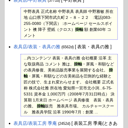
表具店​/中野表具
[ 中野表具 ]
(3771d)
中野表具 正式名称 中野表具 表具師 中野雅敏 所在
地 山口県下関市武久町２－８－２２ :電話|083-
255-0080（下関店） :ホームページ セールスポイ
ント 襖 障子 壁紙（クロス）
掛軸
額 創業60年 コ
メント
表具店​/表装・表具の雅
[ 表装・表具の雅 ]
(6562d)
...内コンテンツ 表装・表具の雅 会社概要 沿革 主
な取扱商品 コメント 雅は、
掛軸
・屏風・和額など
の表具修復、美術品販売事業を展開する会社。
掛
軸
・屏風・和額などの古美術品を圧倒的な経験と
匠の技で、生まれ変わらせます。 会社概要 正式名
称 株式会社雅 所在地 愛知県一宮市北小渕...6-75-
5331 資本金 1,000万円（2008年7月31日時点） 決
算期 1月末日 ホームページ 表具修復 表装・表具
の雅。
掛軸
販売 雅表具市場。 カルチャースクー
ル 雅表具学院 沿革 1990年7月：創業 ...
表具店​/表装工房 季庵
[ 表装工房 季庵(ときあ
(2452d)