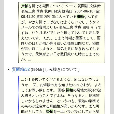
掛軸
を掛ける期間について ページ: 質問箱 投稿者:
表装工房 季庵 状態: 解決 投稿日: 2004-06-18 (金)
09:41:20 質問内容 気に入っている
掛軸
なんです
が、やはり掛けっぱなしはよくないでしょうか？
メールでの質問より by 表装工房 季庵 回答 そうで
すね、ひと月ほどでしたら掛けておいても差し支
えないです。 ただ、しまう時期が重要でして、雨
降りの日とか雨が降り続いた後数日間など、湿度
が高い時にしまうと、湿気を共に巻き込んでしま
うので、天気がよい日が数日続いた時にしまうの
が、...
質問箱​/32
[ しみ抜きについて ]
(6894d)
...シミを抜いてくださるような、所はないでしょ
うか。 又、お値段の方も知りたいのですが。 よろ
しくお願い致します。 回答
掛軸
の裂地の部分の染
み抜きということですよね。そうなると、結構難
しいかもしれません。というのも、裂地の染料そ
のものが退色する可能性が高いからです。また可
能だとしても、
掛軸
を一旦バラバラにしてから染