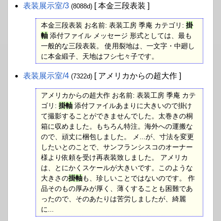
表装展示室​/3
[ 本金三段表装 ]
(8088d)
本金三段表装 お名前: 表装工房 季庵 カテゴリ:
掛
軸
添付ファイル メッセージ 形式としては、最も
一般的な三段表装。 使用裂地は、一文字・中廻し
に本金緞子、天地はフシ七々子です。
表装展示室​/4
[ アメリカからの超大作 ]
(7322d)
アメリカからの超大作 お名前: 表装工房 季庵 カテ
ゴリ:
掛軸
添付ファイルあまりに大きいので掛け
て撮影することができませんでした。太巻きの桐
箱に収めました。もちろん特注。海外への運搬な
ので、頑丈に梱包しました。 メ...が、寸法を変更
したいとのことで、サンフランシスコのオーナー
様より依頼を受け再表装致しました。 アメリカ
は、とにかくスケールが大きいです。このような
大きさの
掛軸
も、珍しいことではないのです。 作
品そのもの厚みが厚く、薄くすることも困難であ
ったので、そのあたりは苦労しましたが、綺麗
に...