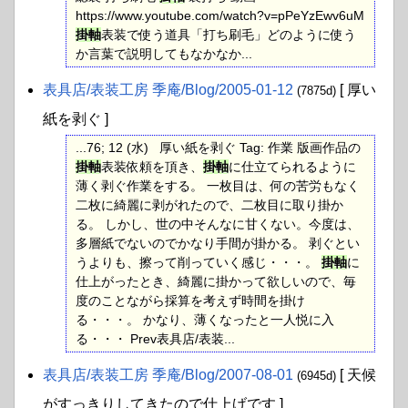
https://www.youtube.com/watch?v=pPeYzEwv6uM
掛軸
表装で使う道具「打ち刷毛」どのように使う
か言葉で説明してもなかなか...
表具店​/表装工房 季庵​/Blog​/2005-01-12
[ 厚い
(7875d)
紙を剥ぐ ]
...76; 12 (水) 厚い紙を剥ぐ Tag: 作業 版画作品の
掛軸
表装依頼を頂き、
掛軸
に仕立てられるように
薄く剥ぐ作業をする。 一枚目は、何の苦労もなく
二枚に綺麗に剥がれたので、二枚目に取り掛か
る。 しかし、世の中そんなに甘くない。今度は、
多層紙でないのでかなり手間が掛かる。 剥ぐとい
うよりも、擦って削っていく感じ・・・。
掛軸
に
仕上がったとき、綺麗に掛かって欲しいので、毎
度のことながら採算を考えず時間を掛け
る・・・。 かなり、薄くなったと一人悦に入
る・・・ Prev表具店/表装...
表具店​/表装工房 季庵​/Blog​/2007-08-01
[ 天候
(6945d)
がすっきりしてきたので仕上げです ]