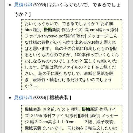
見積り​/3
[ おいくらぐらいで、できるでしょ
(6993d)
うか？ ]
おいくらぐらいで、できるでしょうか？ お名前:
hiro 種別:
掛軸
新調 作品サイズ: 高 cm×幅 cm 添付
ファイルshiyosyo.pdf[添付][添付] メッセージ こん
な仕様の巻物がいくら位で出来るかお教え願えれ
ばと思います。 鳥の子の台紙に印刷したものを貼
るというものなのですが、100本作っていくらぐら
いになるものなのでしょうか？ 宜しくお願いいた
します。詳細は添付ファイルのＰＤＦをご覧くだ
さい。 鳥の子に裏打ちなしで、表紙と尾紙を継
ぎ、表紙竹・軸を付けるだけでよいのでしょう
か？ --...
見積り​/4
[ 機械表装 ]
(6885d)
機械表装 お名前: ゲスト 種別:
掛軸
新調 作品サイ
ズ: 24*55 添付ファイル[添付][添付][添付] メッセー
ジ 幅３２cm高さ１１９cm ３段、緞子表装、
機械表装でいいです。 同じ物を３軸注文したいの