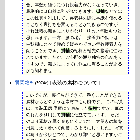
合、年数が経つにつれ接着力がなくなっていき、
最終的には自然に剥がれてきます。
掛軸
などでは
この性質を利用して、再表具の際に本紙を傷める
ことなく裏打ちを変えることができるのですが、
それは糊の濃さによりかなり...り長い年数もつと
思われます。一方、膠の場合、接着力の低下は、
生麩糊に比べて極めて緩やかで長い年数接着力を
保つことができ、
掛軸
の軸棒と軸先の接着に使わ
れています。ただ、ご心配の通り独特の色があり
ますので、濃さによっては作品に障ることがある
かも知れませ...
質問箱​/5
[ 表装の素材について ]
(7974d)
...いですが、裏打ちができて、巻くことができる
素材ならどのような素材でも可能です。 この写真
は、表装工房 季庵にて表装した
掛軸
ですが、麻の
のれんを利用して
掛軸
に仕立てています。 ただ、
やはり素材が厚く巻きにくいので、太巻きの棒を
用意し太く巻いて保管するようにしました。 写真
の写りが今ひとつで、わかり難いと思いますがご