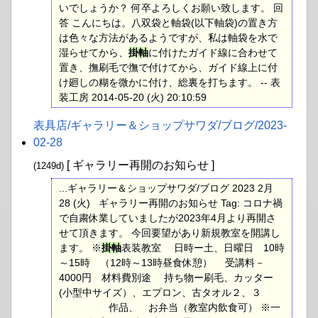
いでしょうか？ 何卒よろしくお願い致します。 回
答 こんにちは。八双袋と軸袋(以下軸袋)の置き方
は色々な方法があるようですが、私は軸袋を水で
湿らせてから、
掛軸
に付けたガイド線に合わせて
置き、撫刷毛で撫で付けてから、ガイド線上に付
け廻しの糊を微かに付け、総裏を打ちます。 -- 表
装工房 2014-05-20 (火) 20:10:59
表具店​/ギャラリー＆ショップサワダ​/ブログ​/2023-
02-28
[ ギャラリー再開のお知らせ ]
(1249d)
...ギャラリー＆ショップサワダ/ブログ 2023 2月
28 (火) ギャラリー再開のお知らせ Tag: コロナ禍
で自粛休業していましたが2023年4月より再開さ
せて頂きます。 今回要望があり新規教室を開講し
ます。 ※
掛軸
表装教室 日時ー土、日曜日 10時
～15時 （12時～13時昼食休憩） 受講料－
4000円 材料費別途 持ち物ー刷毛、カッター
(小型中サイズ）、エプロン、古タオル２、３
作品、 お弁当（教室内飲食可） ※一
click to expand contents