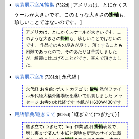
表装展示室​/4​/複製
[ アメリカは、とにかくス
(7322d)
ケールが大きいです。このような大きさの
掛軸
も、
珍しいことではないのです。 ]
アメリカは、とにかくスケールが大きいです。こ
のような大きさの
掛軸
も、珍しいことではないの
です。 作品そのもの厚みが厚く、薄くすることも
困難であったので、そのあたりは苦労しました
が、綺麗に仕上げることができ、喜んで頂きまし
た。
表装展示室​/6
[ 永代経 ]
(7261d)
永代経 お名前: ゲスト カテゴリ:
掛軸
添付ファイ
ル永代経大福外題場板を継いで肌裏しました メッ
セージ お寺の永代経です 本紙がＨ630Ｗ430です
用語辞典​/継ぎ立て
[ 継ぎ立て(つぎたて) ]
(8085d)
継ぎ立て(つぎたて) Tag: 作業 説明
掛軸
表装で、
増し裏まで済んだ本紙と裂地を所定のサイズに裁