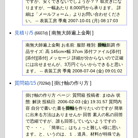
ですが、安くできないでしょうか？？ 取次ぎにな
りますが、一幅あたり 8,000円から承ります。 詳
細は「メールフォーム」よりお問い合わせくださ
い。 -- 表装工房 季庵 2007-10-01 (月) 08:17:03
見積り​/5
[ 南無大師遍上金剛 ]
(6607d)
南無大師遍上金剛 お名前: 服部 種別:
掛軸
新調 作
品サイズ: 高 145cm×幅 37cm 添付ファイル[添付]
[添付][添付] メッセージ 詳細が分からないので正確
には出せませんが、3万円ぐらいからできると思い
ます。 -- 表装工房 季庵 2008-07-04 (金) 09:01:02
質問箱​/15
[ 掛け軸の作り方 ]
(7029d)
掛け軸の作り方 ページ: 質問箱 投稿者: まゆみ 状
態: 解決 投稿日: 2006-02-03 (金) 19:31:57 質問内
容 自分で書いた書を
掛軸
を作りたいのですが 簡単
に出来る方法はありませんか 回答 素人の私の回答
で恐縮ですが、誰も回答していないようですの
で・・・。「簡単に」はちょっと難しい様に思い
ます。と、いうのは、１．道具、材料が特殊であ