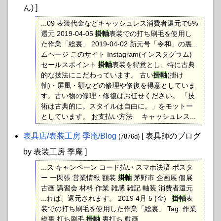
ん) ]
...09 表装代金などキャッシュレス消費者還元で5%
還元 2019-04-05
掛軸
表装での打ち刷毛を使用し
た作業「総裏」 2019-04-02 新元号「令和」の裏...
ムページ このサイト Instagram(インスタグラム)
セールスポイント
掛軸
表装を得意とし、特に古典
的な技法にこだわっています。 古い
掛軸
(掛け
軸)・屏風・額などの修理や修復を得意としていま
す。古い物の修理・修復はお任せください。 「技
術は古典的に。スタイルは自由に。」をモットー
としています。 お支払い方法 キャッシュレス...
表具店​/表装工房 季庵​/Blog
[ 表具師のブログ
(7876d)
by 表装工房 季庵 ]
...ス キャンペーン コード払い スマホ決済 ポスタ
ー 一閑張 営業情報 額装
掛軸
茅野市 企画展 個展
古画 講習会 材料 作業 雑感 雑記 軸装 消費者還元
...れば、還元されます。 2019 4月 5 (金)
掛軸
表
装での打ち刷毛を使用した作業「総裏」 Tag: 作業
総裏 打ち刷毛
掛軸
裏打ち 動画