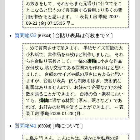
み抜きをして、それからまた元通りに仕立てるこ
とになると思うので再表装する費用より多くの費
用が掛かると思います。 -- 表装工房 季庵 2007-
09-21 (金) 07:15:35 早...
質問箱​/33
[ 台貼り表具は何枚まで？ ]
(6764d)
...めて質問させて頂きます。 半紙サイズ前後の大
小和紙で、書作品を６枚ほど制作しました。 それ
らを台貼り表具として、一幅の
掛軸
に小さな作品
が何枚も 貼り交ぜてある雰囲気を作れればと思い
ました。 台紙のサイズや紙の厚さにもよると思い
ますが、台貼り表具...的な制限を除き、技術的な
制限はありませんので、お好みで必要なだけの枚
数を張ることができます。 台紙の色・素材におい
ても、
掛軸
に適する材質（厚み、硬さなど）であ
れば、お好みの材料を使うことができます。 -- 表
装工房 季庵 2008-01-28 (月...
質問箱​/41
[ 糊について ]
(6309d)
...島左門 さん、こんにちは。確かに生麩糊の場