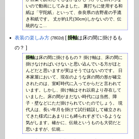
いので動画にしてみました。 裏打ちに使用する和
紙は「宇陀紙」といって、奈良県の吉野産の手漉
き和紙です。 丈が約1尺(30cm)しかないので、伝
統的なこ...
表装の楽しみ方
[
掛軸
は床の間に掛けるも
(7802d)
の？ ]
掛軸
は床の間に掛けるもの？ 掛け軸は、床の間に
掛けなければいけないと思い込んでいる方がほと
んどだと思いますが実はそうではないのです。 日
本家屋において、現在のような床の間の形が確立
されたのは、室町時代に入ってからだと言われて
います。しかし、掛け軸はそれ以前より存在して
いました。床の間がまだない時代には当然、障
子・壁などにただ掛けられていたのでしょう。 現
代人は、長い年月を掛けて試行錯誤して確立され
てきた様式にあまりにも縛られすぎているような
気がします。確かに、伝統というものも大切だと
思いますが、伝統...