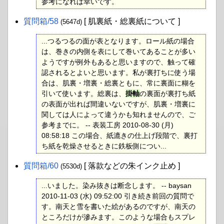
参考になれば幸いです。
質問箱​/58
[ 肌裏紙・総裏紙について ]
(5647d)
...つるつるの面が表となります。ロール紙の場合
は、巻きの内側を表にして巻いてあることが多い
ようですが例外もあると思いますので、触って確
認されるとよいと思います。私が裏打ちに使う場
合は、肌裏・増裏・総裏ともに、常に裏面に糊を
引いて使います。総裏は、
掛軸
の裏面が裏打ち紙
の表面が出れば間違いないですが、肌裏・増裏に
関しては人によって違うかも知れませんので、ご
参考までに。 -- 表装工房 2010-08-30 (月)
08:58:18 この場合、紙漉きの仕上げ段階で、裏打
ち紙を乾燥させるときに鉄板側につい...
質問箱​/60
[ 落款などの朱インク止め ]
(5530d)
...いました。染み抜きは断念します。 -- baysan
2010-11-03 (水) 09:52:00 引き続き前回の質問で
す。南天と雪を書いた絵があるのですが、南天の
ところだけが滲みます。このような場合もスプレ