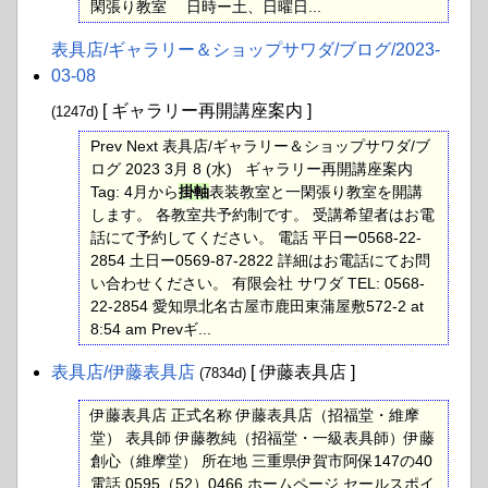
閑張り教室 日時ー土、日曜日...
表具店​/ギャラリー＆ショップサワダ​/ブログ​/2023-
click to expand contents
03-08
[ ギャラリー再開講座案内 ]
(1247d)
Prev Next 表具店/ギャラリー＆ショップサワダ/ブ
ログ 2023 3月 8 (水) ギャラリー再開講座案内
Tag: 4月から
掛軸
表装教室と一閑張り教室を開講
します。 各教室共予約制です。 受講希望者はお電
話にて予約してください。 電話 平日ー0568-22-
2854 土日ー0569-87-2822 詳細はお電話にてお問
い合わせください。 有限会社 サワダ TEL: 0568-
22-2854 愛知県北名古屋市鹿田東蒲屋敷572-2 at
8:54 am Prevギ...
表具店​/伊藤表具店
[ 伊藤表具店 ]
(7834d)
伊藤表具店 正式名称 伊藤表具店（招福堂・維摩
堂） 表具師 伊藤教純（招福堂・一級表具師）伊藤
創心（維摩堂） 所在地 三重県伊賀市阿保147の40
電話 0595（52）0466 ホームページ セールスポイ