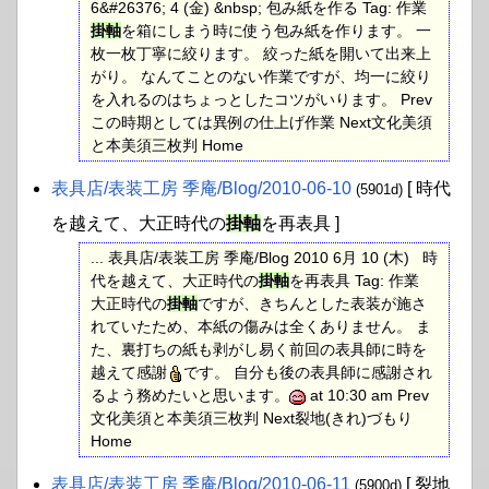
6&#26376; 4 (金) &nbsp; 包み紙を作る Tag: 作業
掛軸
を箱にしまう時に使う包み紙を作ります。 一
枚一枚丁寧に絞ります。 絞った紙を開いて出来上
がり。 なんてことのない作業ですが、均一に絞り
を入れるのはちょっとしたコツがいります。 Prev
この時期としては異例の仕上げ作業 Next文化美須
と本美須三枚判 Home
表具店​/表装工房 季庵​/Blog​/2010-06-10
[ 時代
(5901d)
を越えて、大正時代の
掛軸
を再表具 ]
... 表具店/表装工房 季庵/Blog 2010 6月 10 (木) 時
代を越えて、大正時代の
掛軸
を再表具 Tag: 作業
大正時代の
掛軸
ですが、きちんとした表装が施さ
れていたため、本紙の傷みは全くありません。 ま
た、裏打ちの紙も剥がし易く前回の表具師に時を
越えて感謝
です。 自分も後の表具師に感謝され
るよう務めたいと思います。
at 10:30 am Prev
文化美須と本美須三枚判 Next裂地(きれ)づもり
Home
表具店​/表装工房 季庵​/Blog​/2010-06-11
[ 裂地
(5900d)