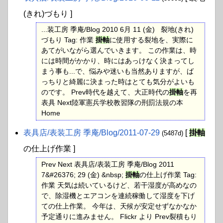
(きれ)づもり ]
...装工房 季庵/Blog 2010 6月 11 (金) 裂地(きれ)
づもり Tag: 作業
掛軸
に使用する裂地を、実際に
あてがいながら選んでいきます。 この作業は、時
には時間がかかり、時にはあっけなく決まってし
まう事も...で、悩みや迷いも当然ありますが、ば
っちりと綺麗に決まった時はとても気分がよいも
のです。 Prev時代を越えて、大正時代の
掛軸
を再
表具 Next陸軍憲兵学校教習隊の刑罰法規の本
Home
表具店​/表装工房 季庵​/Blog​/2011-07-29
[
掛軸
(5487d)
の仕上げ作業 ]
Prev Next 表具店/表装工房 季庵/Blog 2011
7&#26376; 29 (金) &nbsp;
掛軸
の仕上げ作業 Tag:
作業 天気は続いているけど、若干湿度が高めなの
で、除湿機とエアコンを連続稼働して湿度を下げ
ての仕上作業。 今年は、天候が安定せずなかなか
予定通りに進みません。 Flickr より Prev裂積もり