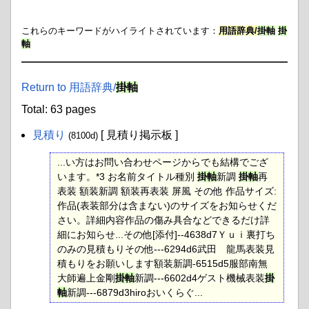
これらのキーワードがハイライトされています：
用語辞典/
掛軸
掛
軸
Return to 用語辞典​/
掛軸
Total: 63 pages
見積り
[ 見積り掲示板 ]
(8100d)
...い方はお問い合わせページからでも結構でござ
います。*3 お名前タイトル種別
掛軸
新調
掛軸
再
表装 額装新調 額装再表装 屏風 その他 作品サイズ:
作品(表装部分は含まない)のサイズをお知らせくだ
さい。詳細内容作品の傷み具合などできるだけ詳
細にお知らせ...その他[添付]--4638d7Ｙｕｉ裏打ち
のみの見積もりその他---6294d6武田 龍馬表装見
積もりをお願いします額装新調-6515d5服部南無
大師遍上金剛
掛軸
新調---6602d4ゲスト機械表装
掛
軸
新調---6879d3hiroおいくらぐ...