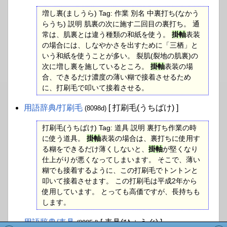
増し裏(ましうら) Tag: 作業 別名 中裏打ち(なかう
らうち) 説明 肌裏の次に施す二回目の裏打ち。 通
常は、肌裏とは違う種類の和紙を使う。
掛軸
表装
の場合には、しなやかさを出すために「三栖」と
いう和紙を使うことが多い。 裂肌(裂地の肌裏)の
次に増し裏を施しているところ。
掛軸
表装の場
合、できるだけ濃度の薄い糊で接着させるため
に、打刷毛で叩いて接着させる。
用語辞典​/打刷毛
[ 打刷毛(うちばけ) ]
(8098d)
打刷毛(うちばけ) Tag: 道具 説明 裏打ち作業の時
に使う道具。
掛軸
表装の場合は、裏打ちに使用す
る糊をできるだけ薄くしないと、
掛軸
が堅くなり
仕上がりが悪くなってしまいます。 そこで、薄い
糊でも接着するように、この打刷毛でトントンと
叩いて接着させます。 この打刷毛は平成2年から
使用しています。 とっても高価ですが、長持ちも
します。
用語辞典​/表具
[ 表具(ひょうぐ) ]
(8085d)