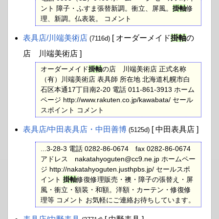
ント 障子・ふすま張替新調。衝立、屏風。
掛軸
修
理、新調。仏表装。 コメント
表具店​/川端美術店
[ オーダーメイド
掛軸
の
(7116d)
店 川端美術店 ]
オーダーメイド
掛軸
の店 川端美術店 正式名称
（有）川端美術店 表具師 所在地 北海道札幌市白
石区本通17丁目南2-20 電話 011-861-3913 ホーム
ページ http://www.rakuten.co.jp/kawabata/ セール
スポイント コメント
表具店​/中田表具店・中田善博
[ 中田表具店 ]
(5125d)
...3-28-3 電話 0282-86-0674 fax 0282-86-0674
アドレス nakatahyoguten@cc9.ne.jp ホームペー
ジ http://nakatahyoguten.justhpbs.jp/ セールスポ
イント
掛軸
修復修理販売・襖・障子の張替え・屏
風・衝立・額装・和額。洋額・カーテン・修復修
理等 コメント お気軽にご連絡お待ちしています。