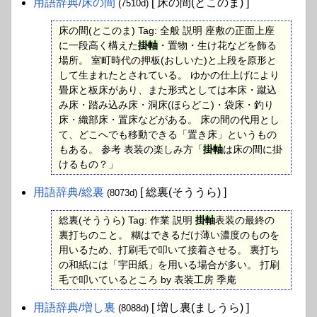
用語辞典​/床の間
[ 床の間(とこのま) ]
(7510d)
床の間(とこのま) Tag: 全般 説明 座敷の正面上座
に一段高く構えた
掛軸
・置物・生け花などを飾る
場所。 室町時代の押板(おしいた)と上段を原形と
して生まれたとされている。 ゆかの仕上げにより
畳床と板床があり、また形式としては本床・蹴込
み床・踏み込み床・洞床(ほらどこ)・袋床・釣り
床・織部床・置床などがある。 床の間の代用とし
て、どこへでも移動できる「置き床」というもの
もある。 参考 表装の楽しみ方「
掛軸
は床の間に掛
けるもの？」
用語辞典​/総裏
[ 総裏(そううら) ]
(8073d)
総裏(そううら) Tag: 作業 説明
掛軸
表装の最終の
裏打ちのこと。 糊はできるだけ薄い濃度のものを
用いるため、打刷毛で叩いて接着させる。 裏打ち
の和紙には「宇田紙」を用いる場合が多い。 打刷
毛で叩いているところ by 表装工房 季庵
用語辞典​/増し裏
[ 増し裏(ましうら) ]
(8088d)