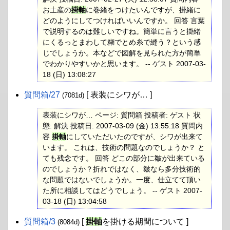
お土産の
掛軸
に巻緒をつけたいんですが、掛緒に
どのようにしてつければいいんですか。 回答 言葉
で説明するのは難しいですね。簡単に言うと掛緒
にくるっとまわして糊でとめ糸で縫う？という感
じでしょうか。本などで図解を見られた方が簡単
でわかりやすいかと思います。 -- ゲスト 2007-03-
18 (日) 13:08:27
質問箱​/27
[ 表装にシワが… ]
(7081d)
表装にシワが… ページ: 質問箱 投稿者: ゲスト 状
態: 解決 投稿日: 2007-03-09 (金) 13:55:18 質問内
容
掛軸
にしていただいたのですが、シワが出来て
います。 これは、技術の問題なのでしょうか？ と
ても残念です。 回答 どこの部分に皺が出来ている
のでしょうか？折れではなく、皺なら多分技術的
な問題ではないでしょうか。一度、仕立てて頂い
た所に相談してはどうでしょう。 -- ゲスト 2007-
03-18 (日) 13:04:58
質問箱​/3
[
掛軸
を掛ける期間について ]
(8084d)