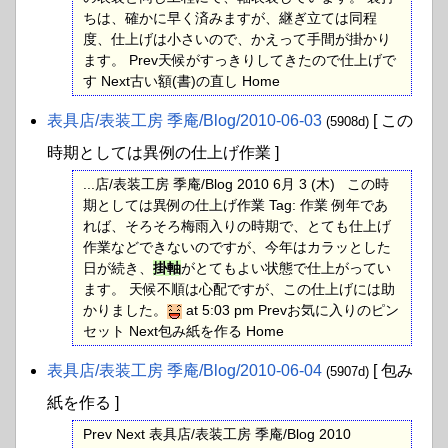
ちは、確かに早く済みますが、継ぎ立ては同程
度、仕上げは小さいので、かえって手間が掛かり
ます。 Prev天候がすっきりしてきたので仕上げで
す Next古い額(書)の直し Home
表具店​/表装工房 季庵​/Blog​/2010-06-03
[ この
(5908d)
時期としては異例の仕上げ作業 ]
...店/表装工房 季庵/Blog 2010 6月 3 (木) この時
期としては異例の仕上げ作業 Tag: 作業 例年であ
れば、そろそろ梅雨入りの時期で、とても仕上げ
作業などできないのですが、今年はカラッとした
日が続き、
掛軸
がとてもよい状態で仕上がってい
ます。 天候不順は心配ですが、この仕上げには助
かりました。
at 5:03 pm Prevお気に入りのピン
セット Next包み紙を作る Home
表具店​/表装工房 季庵​/Blog​/2010-06-04
[ 包み
(5907d)
紙を作る ]
Prev Next 表具店/表装工房 季庵/Blog 2010