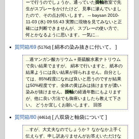
ーで行うのでしょうか。通っていた
掛軸
教室で先
生がスプレーをかけたけど、見事に滲んでいまし
たので、その点お伺いします。 -- baysan 2010-
11-03 (水) 09:55:43 実際に現物を見てみないと正
確には判断できませんが、スプレーの使い方で、
何とかなるように思います。一気に...
質問箱​/69
[ 絹本の染み抜きに付いて。 ]
(5176d)
...過マンガン酸カリウム＋亜硫酸水素ナトリウム
で良い結果でますが。 絹本で行いますと、紙本の
結果ようには良い結果が得られません。自分とし
ては、85%程度になれば良いと思うのですが結果
は50%程度です。全体の黄ばみは抜けますが濃い
染みが抜けません。
掛軸
の経過年数にもよります
が、他に良い方法でも御座いましたら教えて下さ
い。 どうか宜しくお願いします。 回答
質問箱​/80
[ 八双袋と軸袋について ]
(4461d)
...すが、大丈夫なのでしょうか？ なかなか上手く
伝えらず、申し訳ありませんがお答えいただけな