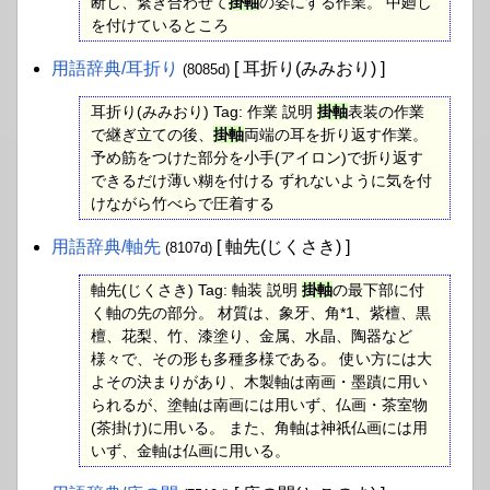
断し、繋ぎ合わせて
掛軸
の姿にする作業。 中廻し
を付けているところ
用語辞典​/耳折り
[ 耳折り(みみおり) ]
(8085d)
耳折り(みみおり) Tag: 作業 説明
掛軸
表装の作業
で継ぎ立ての後、
掛軸
両端の耳を折り返す作業。
予め筋をつけた部分を小手(アイロン)で折り返す
できるだけ薄い糊を付ける ずれないように気を付
けながら竹べらで圧着する
用語辞典​/軸先
[ 軸先(じくさき) ]
(8107d)
軸先(じくさき) Tag: 軸装 説明
掛軸
の最下部に付
く軸の先の部分。 材質は、象牙、角*1、紫檀、黒
檀、花梨、竹、漆塗り、金属、水晶、陶器など
様々で、その形も多種多様である。 使い方には大
よその決まりがあり、木製軸は南画・墨蹟に用い
られるが、塗軸は南画には用いず、仏画・茶室物
(茶掛け)に用いる。 また、角軸は神祇仏画には用
いず、金軸は仏画に用いる。