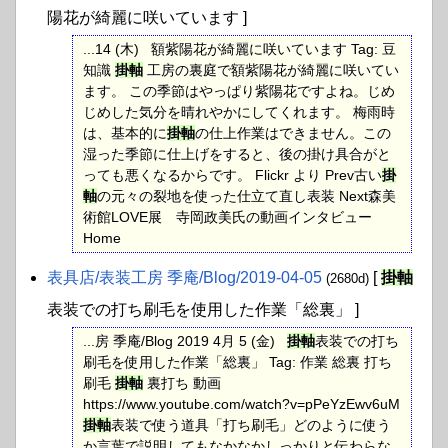
陽花が綺麗に咲いています ]
...14 (木) 額紫陽花が綺麗に咲いています Tag: 豆
知識
掛軸
工房の裏庭で額紫陽花が綺麗に咲いてい
ます。 この季節はやっぱり紫陽花ですよね。じめ
じめした気分を晴れやかにしてくれます。 梅雨時
は、基本的に
掛軸
の仕上作業はできません。この
湿った季節に仕上げをすると、後の掛け具合がと
っても悪くなるからです。 Flickr より Prev古い
掛
軸
の元々の裂地を使った仕立て直し表装 Next森美
術館LOVE展 寺岡政美氏の動画インタビュー
Home
表具店​/表装工房 季庵​/Blog​/2019-04-05
[
掛軸
(2680d)
表装での打ち刷毛を使用した作業「総裏」 ]
...房 季庵/Blog 2019 4月 5 (金)
掛軸
表装での打ち
刷毛を使用した作業「総裏」 Tag: 作業 総裏 打ち
刷毛
掛軸
裏打ち 動画
https://www.youtube.com/watch?v=pPeYzEwv6uM
掛軸
表装で使う道具「打ち刷毛」どのように使う
か言葉で説明してもなかなかしっかりと伝わらな