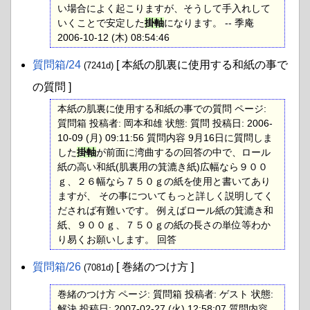
い場合によく起こりますが、そうして手入れして
いくことで安定した
掛軸
になります。 -- 季庵
2006-10-12 (木) 08:54:46
質問箱​/24
[ 本紙の肌裏に使用する和紙の事で
(7241d)
の質問 ]
本紙の肌裏に使用する和紙の事での質問 ページ:
質問箱 投稿者: 岡本和雄 状態: 質問 投稿日: 2006-
10-09 (月) 09:11:56 質問内容 9月16日に質問しま
した
掛軸
が前面に湾曲するの回答の中で、ロール
紙の高い和紙(肌裏用の箕漉き紙)広幅なら９００
ｇ、２６幅なら７５０ｇの紙を使用と書いてあり
ますが、 その事についてもっと詳しく説明してく
だされば有難いです。 例えばロール紙の箕漉き和
紙、９００ｇ、７５０ｇの紙の長さの単位等わか
り易くお願いします。 回答
質問箱​/26
[ 巻緒のつけ方 ]
(7081d)
巻緒のつけ方 ページ: 質問箱 投稿者: ゲスト 状態:
解決 投稿日: 2007-02-27 (火) 12:58:07 質問内容