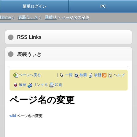
簡単ログイン
PC
Home
>
表装うぃき
>
見積り
> ページ名の変更
RSS Links
表装うぃき
ページへ戻る
|
一覧
検索
最新
ヘルプ
履歴
リンク元
印刷
ページ名の変更
wiki
:ページ名の変更