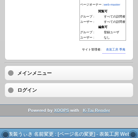
ページオーナー :
web-master
閲覧可
グループ :
すべての訪問者
ユーザー :
すべての訪問者
編集可
グループ :
登録ユーザ
ユーザー :
なし
サイト管理者:
表装工房 季庵
メインメニュー
ログイン
Powered by
XOOPS
with
K-Tai Render
表装うぃき 名前変更 : [ページ名の変更] - 表装工房 Web