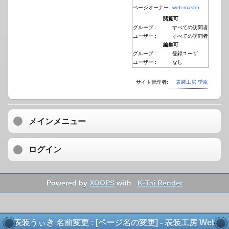
ページオーナー :
web-master
閲覧可
グループ :
すべての訪問者
ユーザー :
すべての訪問者
編集可
グループ :
登録ユーザ
ユーザー :
なし
サイト管理者:
表装工房 季庵
メインメニュー
ログイン
Powered by
XOOPS
with
K-Tai Render
表装うぃき 名前変更 : [ページ名の変更] - 表装工房 Web