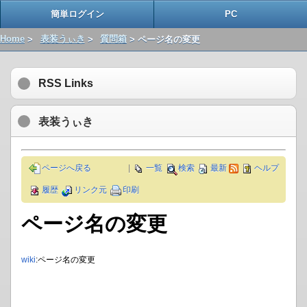
簡単ログイン
PC
Home
>
表装うぃき
>
質問箱
> ページ名の変更
RSS Links
表装うぃき
ページへ戻る
|
一覧
検索
最新
ヘルプ
履歴
リンク元
印刷
ページ名の変更
wiki
:ページ名の変更