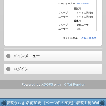
ページオーナー :
web-master
閲覧可
グループ :
すべての訪問者
ユーザー :
すべての訪問者
編集可
グループ :
登録ユーザ
ユーザー :
なし
サイト管理者:
表装工房 季庵
メインメニュー
ログイン
Powered by
XOOPS
with
K-Tai Render
表装うぃき 名前変更 : [ページ名の変更] - 表装工房 Web