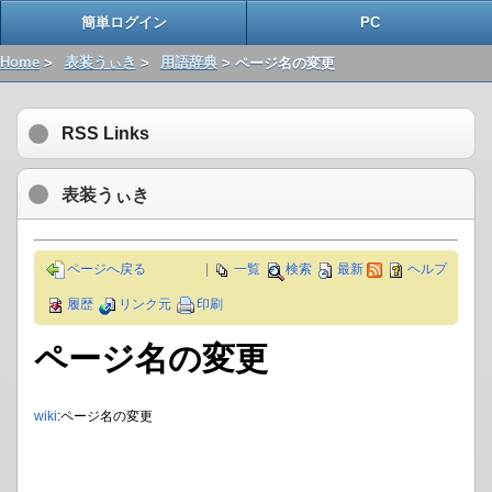
簡単ログイン
PC
Home
>
表装うぃき
>
用語辞典
> ページ名の変更
RSS Links
表装うぃき
ページへ戻る
|
一覧
検索
最新
ヘルプ
履歴
リンク元
印刷
ページ名の変更
wiki
:ページ名の変更