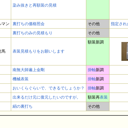
染み抜きと再額装の見積
ルマン
裏打ちの価格照会
その他
指定され
裏打ちのみの見積もり
その他
額装新調
龍馬
表装見積もりをお願いします
南無大師遍上金剛
掛軸
新調
機械表装
掛軸
新調
おいくらぐらいで、できるでしょうか？
掛軸
新調
出来るだけ元に復元したいのですが。
額装再
表装
絹の裏打ち
その他