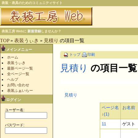
表装・表具のためのコミュニティサイト
表装工房 Webに
新規登録
しませんか？
TOP
»
表装うぃき
»
見積り
の項目一覧
メインメニュー
トップ
印刷
ホーム
表装うぃき
見積り
の項目一覧
最新ページ一覧
全ページ一覧
ヘルプ
お問い合わせ
表装ふぁいらー
見積り
ログイン
ページ名
お名前
ユーザー名:
↓(1)
11
ゲスト
パスワード: