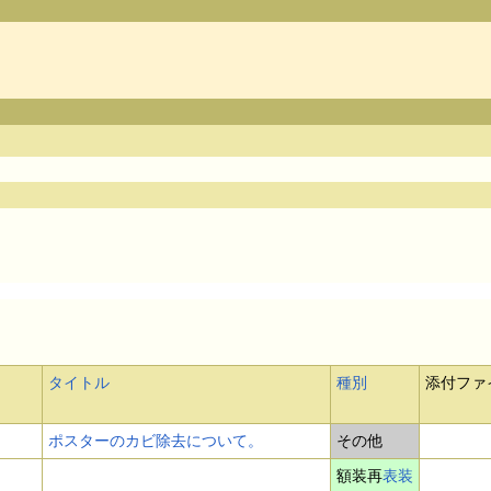
タイトル
種別
添付ファ
ポスターのカビ除去について。
その他
額装再
表装