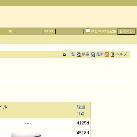
ID:
PASS:
IDとPASSを記憶
|
一覧
検索
最新
ヘルプ
イル
経過
↑(2)
-
-
-
4125d
4518d