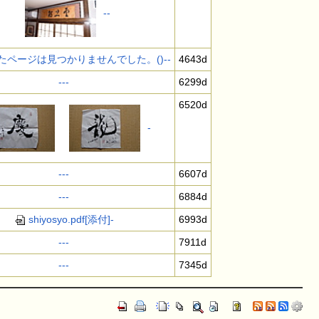
-
-
たページは見つかりませんでした。()
-
-
4643d
-
-
-
6299d
6520d
-
-
-
-
6607d
-
-
-
6884d
shiyosyo.pdf
[添付]
-
6993d
-
-
-
7911d
-
-
-
7345d