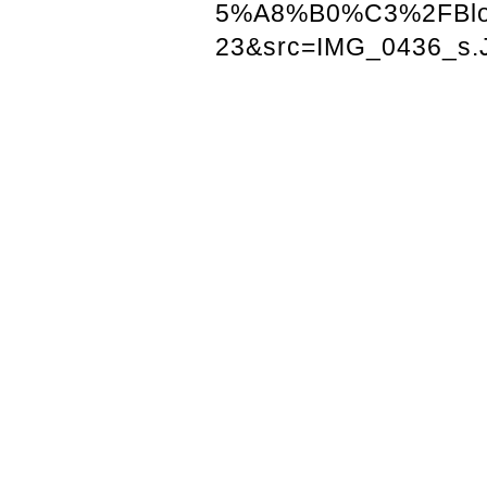
5%A8%B0%C3%2FBlo
23&src=IMG_0436_s.