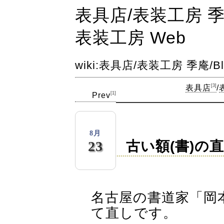
表具店​/表装工房 季庵​/
表装工房 Web
wiki
:
表具店
/
表装工房 季庵
/
B
[3]
表具店
​/
[1]
Prev
2007
8月
古い額(書)の
23
(木)
名古屋の書道家「岡
て直しです。