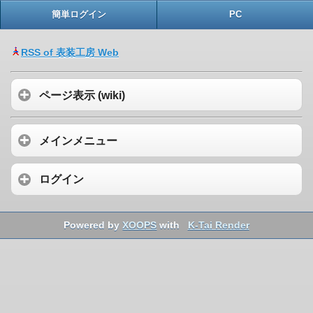
簡単ログイン
PC
RSS of 表装工房 Web
ページ表示 (wiki)
メインメニュー
ログイン
Powered by
XOOPS
with
K-Tai Render