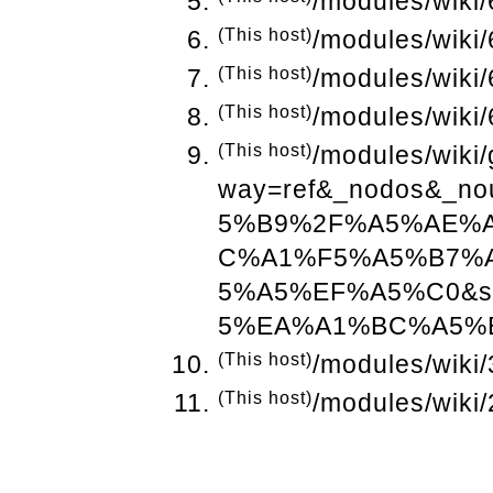
/modules/wiki/
(This host)
/modules/wiki/
(This host)
/modules/wiki/
(This host)
/modules/wiki/
(This host)
/modules/wiki
way=ref&_nodos&_
5%B9%2F%A5%AE%
C%A1%F5%A5%B7%
5%A5%EF%A5%C0&s
5%EA%A1%BC%A5%B
(This host)
/modules/wiki/
(This host)
/modules/wiki