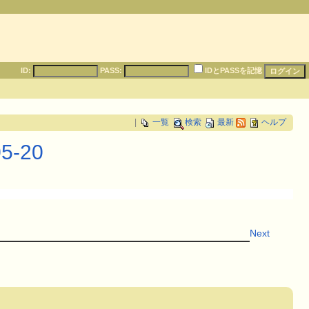
ID:
PASS:
IDとPASSを記憶
|
一覧
検索
最新
ヘルプ
-20
Next