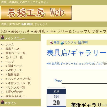
表装・表具のためのコミュニティサイト
表装工房 Webに
新規登録
しませんか？
TOP
»
表装うぃき
»
表具店
»
ギャラリー＆ショップサワダ
»
ブ
メインメニュー
履歴
リンク元
印刷
ホーム
表装うぃき
表具店​/ギャラリー＆
最新ページ一覧
全ページ一覧
ヘルプ
wiki
:
表具店
/
ギャラリー＆ショップサワダ
/
ブログ
/20
» 関連ページ
» Wikiソース
» 編集履歴
» バックアップ一覧
Prev
» 添付ファイル一覧
» リンク元一覧
お問い合わせ
2022
表装ふぁいらー
5月
20
ログイン
美浜ギャラリ