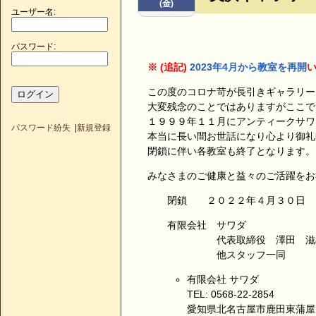
(金)
ユーザー名:
パスワード:
※ (追記)
2023年4月から教室を再開
この度のコロナ苛が長引きギャラリー
大変残念のことではありますがここで
１９９９年１１月にアンティークサワ
パスワード紛失
|
新規登録
本当に長い間お世話になり心より御礼
閉鎖に伴い各教室も終了となります。
みなさまのご健康と益々のご活躍をお
閉鎖 ２０２２年４月３０日
有限会社 サワダ
代表取締役 澤田 滋
他スタッフ一同
有限会社 サワダ
TEL: 0568-22-2854
愛知県北名古屋市鹿田東蒲屋敷