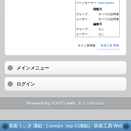
ページオーナー :
web-master
閲覧可
グループ :
すべての訪問者
ユーザー :
すべての訪問者
編集可
グループ :
なし
ユーザー :
なし
サイト管理者:
表装工房 季庵
メインメニュー
ログイン
Powered by
XOOPS
with
K-Tai Render
表装うぃき 凍結 : [:xoops_top の凍結] - 表装工房 Web