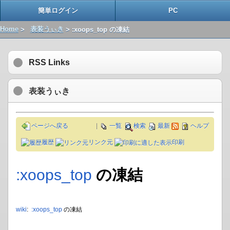
簡単ログイン
PC
Home
>
表装うぃき
> :xoops_top の凍結
RSS Links
表装うぃき
ページへ戻る
|
一覧
検索
最新
ヘルプ
履歴
リンク元
印刷
:xoops_top
の凍結
wiki
:
:xoops_top
の凍結