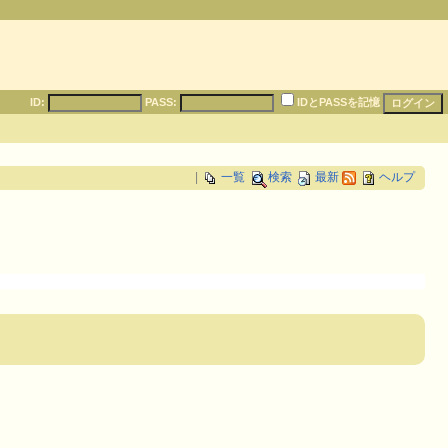
ID:
PASS:
IDとPASSを記憶
|
一覧
検索
最新
ヘルプ