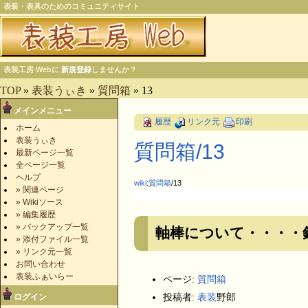
表装・表具のためのコミュニティサイト
表装工房 Webに
新規登録
しませんか？
TOP
»
表装うぃき
»
質問箱
» 13
メインメニュー
履歴
リンク元
印刷
ホーム
表装うぃき
質問箱​/13
最新ページ一覧
全ページ一覧
ヘルプ
wiki
:
質問箱
/13
» 関連ページ
» Wikiソース
» 編集履歴
» バックアップ一覧
軸棒について・・・・
» 添付ファイル一覧
» リンク元一覧
お問い合わせ
表装ふぁいらー
ページ:
質問箱
投稿者:
表装
野郎
ログイン