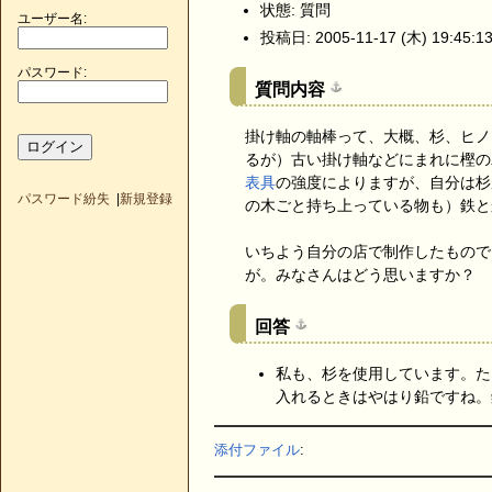
状態: 質問
ユーザー名:
投稿日: 2005-11-17 (木) 19:45:1
パスワード:
質問内容
掛け軸の軸棒って、大概、杉、ヒノ
るが）古い掛け軸などにまれに樫の
表具
の強度によりますが、自分は杉
パスワード紛失
|
新規登録
の木ごと持ち上っている物も）鉄と
いちよう自分の店で制作したもので
が。みなさんはどう思いますか？
回答
私も、杉を使用しています。た
入れるときはやはり鉛ですね。
添付ファイル
: