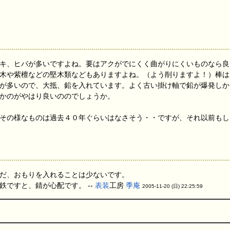
3
キ、ヒバが多いですよね。要はアクがでにくく曲がりにくいものなら良
木や紫檀などの堅木類などもありますよね。（よう削りますよ！）棒は
が多いので、大抵、鉛を入れています。よく古い掛け軸で鉛が爆発しか
かのがやはり良いののでしょうか。
その様なものは過去４０年ぐらいはなさそう・・ですが、それ以前もし
だ、おもりを入れることは少ないです。
鉄ですと、錆が心配です。 --
表装
工房
季庵
2005-11-20 (日) 22:25:59