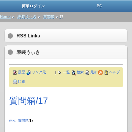
簡単ログイン
PC
Home
>
表装うぃき
>
質問箱
> 17
RSS Links
表装うぃき
履歴
リンク元
|
一覧
検索
最新
ヘルプ
印刷
質問箱​/17
wiki
:
質問箱
/17