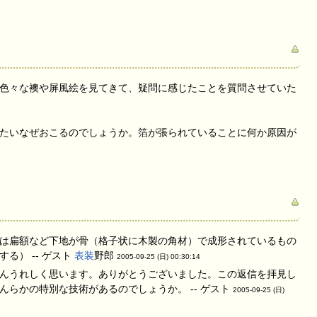
色々な襖や屏風絵を見てきて、疑問に感じたことを質問させていた
たいなぜおこるのでしょうか。箔が張られていることに何か原因が
は扁額など下地が骨（格子状に木製の角材）で成形されているもの
） -- ゲスト
表装
野郎
2005-09-25 (日) 00:30:14
んうれしく思います。ありがとうございました。この返信を拝見し
らかの特別な技術があるのでしょうか。 -- ゲスト
2005-09-25 (日)