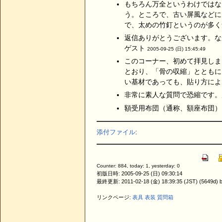
もちろん万全というわけではな
う。ところで、古い屏風などに
で、太めの竹釘というのが多く
返信ありがとうございます。な
ゲスト
2005-09-25 (日) 15:45:49
このコーナー、初めて拝見しま
とおり、「骨の収縮」とともに
い基材であっても、貼り方によっ
非常に素人な質問で恐縮です。
額受用布団（通称、額座布団）。
添付ファイル
:
Counter: 884, today: 1, yesterday: 0
初版日時: 2005-09-25 (日) 09:30:14
最終更新: 2011-02-18 (金) 18:39:35 (JST) (5649d) 
リンクページ:
表具
表装
質問箱