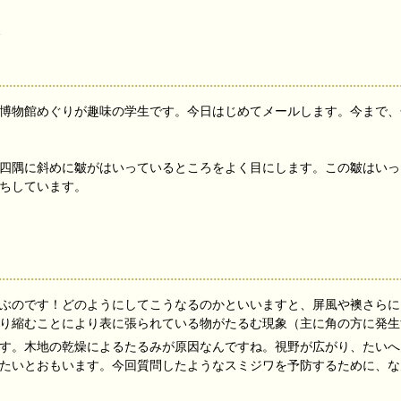
1
博物館めぐりが趣味の学生です。今日はじめてメールします。今まで、
四隅に斜めに皺がはいっているところをよく目にします。この皺はいっ
ちしています。
ぶのです！どのようにしてこうなるのかといいますと、屏風や襖さらに
り縮むことにより表に張られている物がたるむ現象（主に角の方に発生する
す。木地の乾燥によるたるみが原因なんですね。視野が広がり、たいへ
たいとおもいます。今回質問したようなスミジワを予防するために、なん