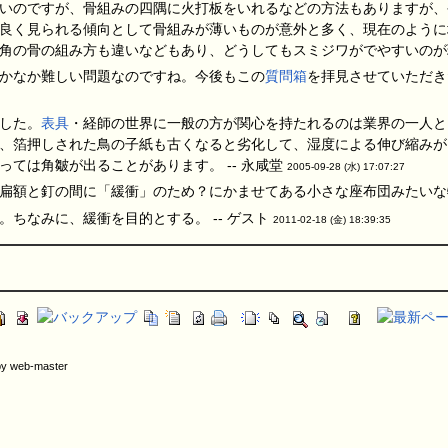
いのですが、骨組みの四隅に火打板をいれるなどの方法もありますが、
良く見られる傾向として骨組みが薄いものが意外と多く、現在のように
角の骨の組み方も違いなどもあり、どうしてもスミジワがでやすいのが現状
かなか難しい問題なのですね。今後もこの
質問箱
を拝見させていただき
した。
表具
・経師の世界に一般の方が関心を持たれるのは業界の一人と
、箔押しされた鳥の子紙も古くなると劣化して、湿度による伸び縮みが
ては角皺が出ることがあります。 -- 永咸堂
2005-09-28 (水) 17:07:27
扁額と釘の間に「緩衝」のため？にかませてある小さな座布団みたいな物
ちなみに、緩衝を目的とする。 -- ゲスト
2011-02-18 (金) 18:39:35
by web-master