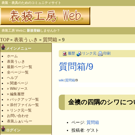
表装・表具のためのコミュニティサイト
表装工房 Webに
新規登録
しませんか？
TOP
»
表装うぃき
»
質問箱
» 9
メインメニュー
履歴
リンク元
印刷
ホーム
表装うぃき
質問箱​/9
最新ページ一覧
全ページ一覧
ヘルプ
wiki
:
質問箱
/9
» 関連ページ
» Wikiソース
» 編集履歴
» バックアップ一覧
金襖の四隅のシワにつ
» 添付ファイル一覧
» リンク元一覧
お問い合わせ
表装ふぁいらー
ページ:
質問箱
投稿者: ゲスト
ログイン