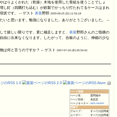
やはりよくかれた（乾燥）木地を使用した骨組を使うことでしょ
増し釘（四隅打ち込む）が鉄製でがっちり打たれてるケースはまれ
です。 -- ゲスト
表装
野郎
2005-09-25 (日) 11:54:18
たいと思います。勉強になりました。ありがとうございました。 --
して嬉しい限りです。更に補足しますと、
表装
野郎さんのご指摘の
自由に出来なくなります。したがって、合板のように、伸縮の少な
は何と言うのですか？ -- ゲスト
2007-07-19 (木) 00:54:02
ぺージ情報
ぺージ名 :
質問箱/9
ページ別名 :
未設定
web-master
ページオーナー :
閲覧可
グループ :
すべての訪問者
ユーザー :
すべての訪問者