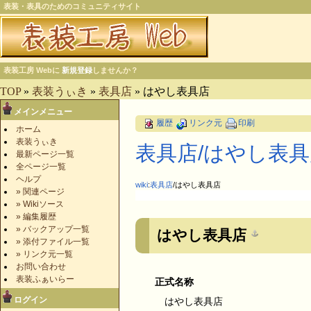
表装・表具のためのコミュニティサイト
表装工房 Webに
新規登録
しませんか？
TOP
»
表装うぃき
»
表具店
» はやし表具店
メインメニュー
履歴
リンク元
印刷
ホーム
表装うぃき
表具店​/はやし表
最新ページ一覧
全ページ一覧
ヘルプ
wiki
:
表具店
/はやし表具店
» 関連ページ
» Wikiソース
» 編集履歴
» バックアップ一覧
はやし表具店
» 添付ファイル一覧
» リンク元一覧
お問い合わせ
表装ふぁいらー
正式名称
ログイン
はやし表具店