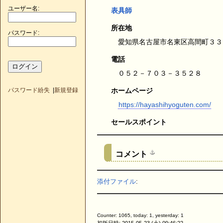
ユーザー名:
表具師
所在地
パスワード:
愛知県名古屋市名東区高間町３３
電話
０５２－７０３－３５２８
パスワード紛失
|
新規登録
ホームページ
https://hayashihyoguten.com/
セールスポイント
コメント
添付ファイル
:
Counter: 1065, today: 1, yesterday: 1
初版日時: 2015-05-23 (土) 09:46:22