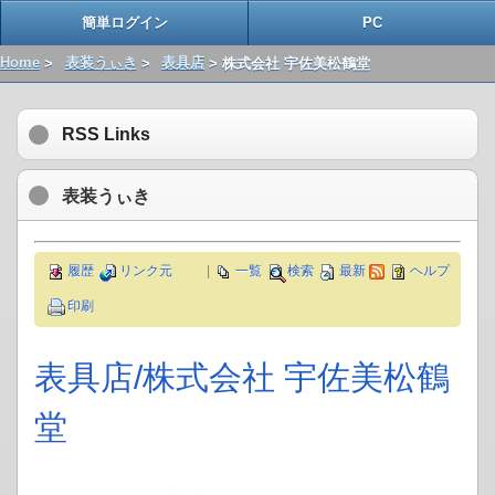
簡単ログイン
PC
Home
>
表装うぃき
>
表具店
> 株式会社 宇佐美松鶴堂
RSS Links
表装うぃき
履歴
リンク元
|
一覧
検索
最新
ヘルプ
印刷
表具店​/株式会社 宇佐美松鶴
堂