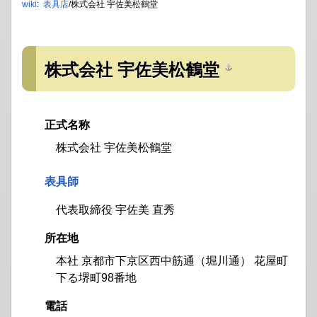
wiki
:
表具店
/株式会社 宇佐美松鶴堂
株式会社 宇佐美松鶴堂
正式名称
株式会社 宇佐美松鶴堂
表具師
代表取締役 宇佐美 直秀
所在地
本社 京都市下京区西中筋通（堀川通） 花屋町
下る堺町98番地
電話