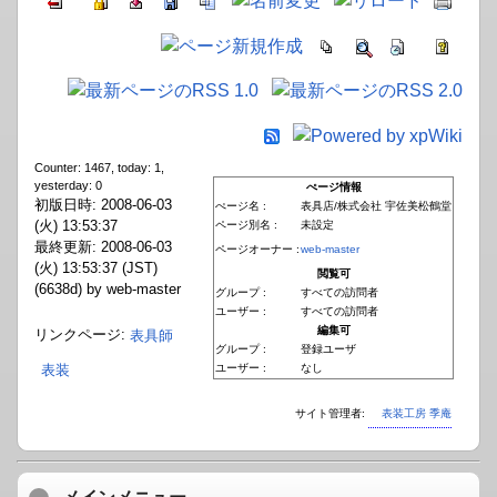
Counter: 1467, today: 1,
yesterday: 0
ぺージ情報
初版日時: 2008-06-03
ぺージ名 :
表具店/株式会社 宇佐美松鶴堂
(火) 13:53:37
ページ別名 :
未設定
最終更新: 2008-06-03
ページオーナー :
web-master
(火) 13:53:37 (JST)
閲覧可
(6638d) by web-master
グループ :
すべての訪問者
ユーザー :
すべての訪問者
編集可
リンクページ:
表具師
グループ :
登録ユーザ
ユーザー :
なし
表装
サイト管理者:
表装工房 季庵