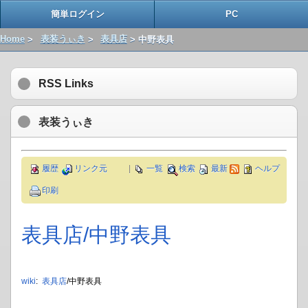
簡単ログイン
PC
Home
>
表装うぃき
>
表具店
> 中野表具
RSS Links
表装うぃき
履歴
リンク元
|
一覧
検索
最新
ヘルプ
印刷
表具店​/中野表具
wiki
:
表具店
/中野表具