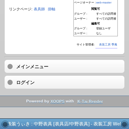
ページオーナー :
web-master
リンクページ:
表具師
掛軸
閲覧可
グループ :
すべての訪問者
ユーザー :
すべての訪問者
編集可
グループ :
登録ユーザ
ユーザー :
なし
サイト管理者:
表装工房 季庵
メインメニュー
ログイン
Powered by
XOOPS
with
K-Tai Render
表装うぃき : 中野表具 [表具店/中野表具] - 表装工房 Web